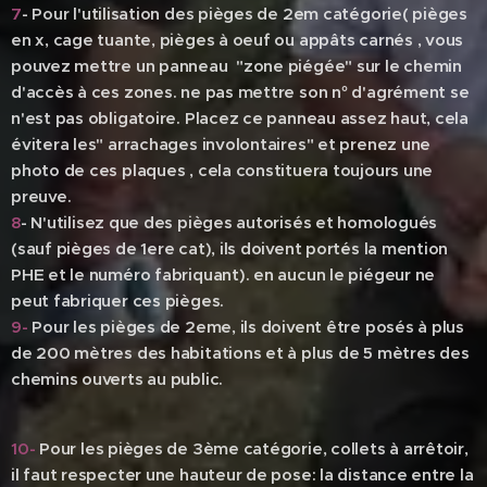
7
- Pour l'utilisation des pièges de 2em catégorie( pièges
en x, cage tuante, pièges à oeuf ou appâts carnés , vous
pouvez mettre un panneau
"zone piégée" sur le chemin
d'accès à ces zones. ne pas mettre son n° d'agrément se
n'est pas obligatoire. Placez ce panneau assez haut, cela
évitera les" arrachages involontaires" et prenez une
photo de ces plaques , cela constituera toujours une
preuve.
8
- N'utilisez que des pièges autorisés et homologués
(sauf pièges de 1ere cat), ils doivent portés la mention
PHE et le numéro fabriquant). en aucun le piégeur ne
peut fabriquer ces pièges.
9-
Pour les pièges de 2eme, ils doivent être posés à plus
de 200 mètres des habitations et à plus de 5 mètres des
chemins ouverts au public.
10-
Pour les pièges de 3ème catégorie, collets à arrêtoir,
il faut respecter une hauteur de pose: la distance entre la