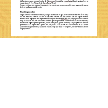
RETOUR
..
ASSOCIATION AGREEE AU TITRE DE LA PROTECTION DE
L'ENVIRONNEMENT-045 401 0895
Langues
Français
English