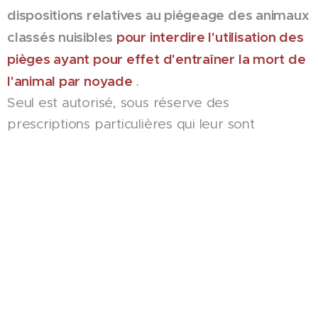
dispositions relatives au piégeage des animaux
classés nuisibles
pour interdire l'utilisation des
pièges ayant pour effet d'entraîner la mort de
l'animal par noyade
.
Seul est autorisé, sous réserve des
prescriptions particulières qui leur sont
applicables, l'emploi des pièges des catégories
suivantes :
1. Les boîtes à fauves et tous autres pièges
ayant pour objet de capturer l'animal par
contention dans un espace clos sans le
maintenir directement par une partie de son
corps ;