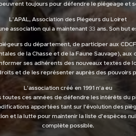
oeuvrent toujours pour défendre le piégeage et s
L'APAL, Association des Piégeurs du Loiret
une association qui a maintenant
ans. Son but e
33
 piégeurs du département, de participer aux CDC
ales de la Chasse et de la Faune Sauvage), aux
informer ses adhérents des nouveaux textes de l
droits et de les représenter auprès des pouvoirs p
L'association créé en 1991 n'a eu
 toutes ces années de défendre les intérêts du 
difications apportées tant sur l'évolution des pièg
on et la lutte pour maintenir la liste d'espèces nuis
complète possible.