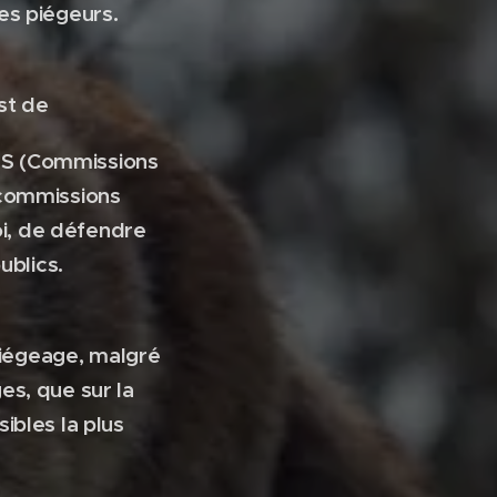
es piégeurs.
st de
FS (Commissions
 commissions
oi, de défendre
ublics.
piégeage, malgré
es, que sur la
ibles la plus