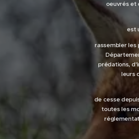
oeuvrés et 
est 
rassembler les
Département
prédations, d'
leurs 
de cesse depuis
toutes les mo
réglementati