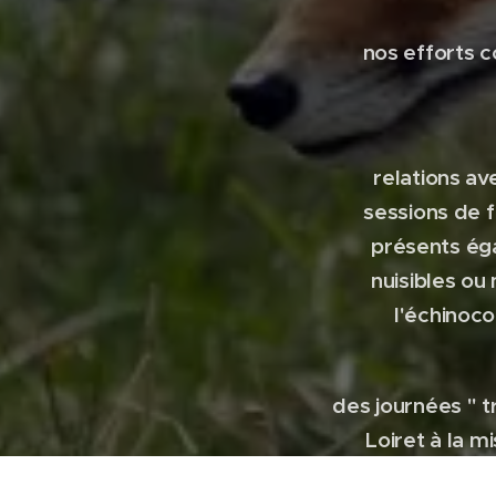
nos efforts c
relations a
sessions de 
présents ég
nuisibles ou
l'échinoco
des journées " 
Loiret à la m
FDCL, de réu