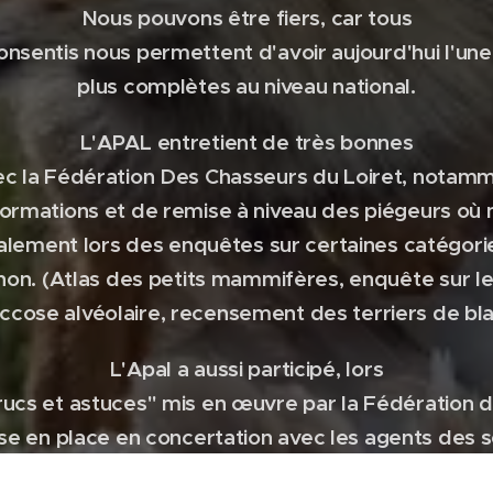
Nous pouvons être fiers, car tous
onsentis nous permettent d'avoir aujourd'hui l'une 
plus complètes au niveau national.
L'APAL entretient de très bonnes
vec la Fédération Des Chasseurs du Loiret, notamm
formations et de remise à niveau des piégeurs o
alement lors des enquêtes sur certaines catégori
 non. (Atlas des petits mammifères, enquête sur l
ccose alvéolaire, recensement des terriers de bla
L'Apal a aussi participé, lors
trucs et astuces" mis en œuvre par la Fédération 
ise en place en concertation avec les agents des 
nions sur le terrain et de distributions de pièges 