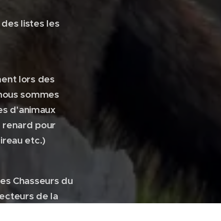
des listes les
ent lors des
ù nous sommes
es d'animaux
e renard pour
ireau etc.)
des Chasseurs du
secteurs de la
offert par la